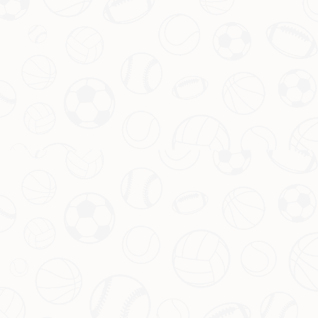
亚洲杯16强对决时间表：1月28日正式开战
热刺冬窗锁定本菲卡中卫莫拉托，转会费可能飙升至6800万英镑
杰伦-格林力压哈登，荣膺虎扑JRs票选季后赛首轮最大失望球员
【视角】金球奖热门引争议？欧冠表现定乾坤！